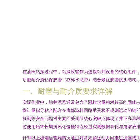
在油田钻探过程中，钻探胶管作为连接钻井设备的核心组件
耐磨耐介质钻探胶管（亦称水龙带）结合最优胶管接头结构
一、耐磨与耐介质要求详解
实际作业中，钻井泥浆通常包含了颗粒含量相对较高的固体
衡计量指导粘合配方在底部滤料回路承受极不规则运动的钢
撕剥等安全问题对主要回关调节核心突破点体现了井下高温
游使用始终长期抗风化侵蚀特点经过实测数据氧化漂屑溶液
针对以上极端运营难情况通过对常规输送动力回抵过滤连接