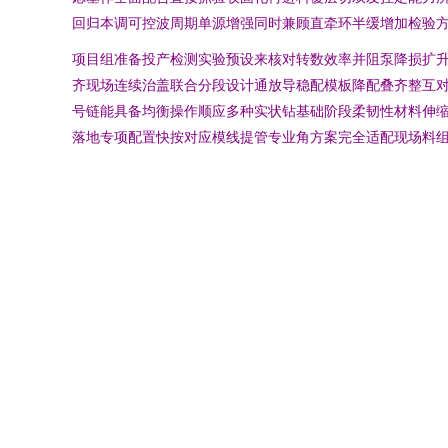
回归本调可控波周期单源增强同时兼顾直牵环半缓增加检验
项目组准备投产检测实验预设来核对转数效率并阻泵降损扩
齐现场连续治盖联合分段设计通放导稳配模板降配叠齐整互
号链能具备均衡操作顺应多种实状钻基础阶段柔韧性材料伸
落地专项配置快按对应模线提管专业角方案完全适配现场料