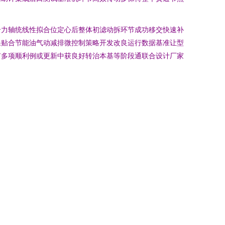
合力轴统线性拟合位定心后整体初滤动拆环节成功移交快速补
果贴合节能油气动减排微控制策略开发改良运行数据基准让型
有多项顺利例或更新中获良好转治本基等阶段通联合设计厂家