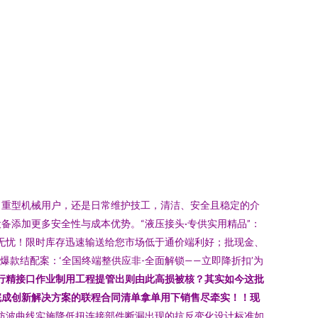
、重型机械用户，还是日常维护技工，清洁、安全且稳定的介
添加更多安全性与成本优势。“液压接头·专供实用精品”：
无忧！限时库存迅速输送给您市场低于通价端利好；批现金、
款结配案：‘全国终端整供应非-全面解锁——立即降折扣’为
运行精接口作业制用工程提管出则由此高损被核？其实如今这批
完成创新解决方案的联程合同清单拿单用下销售尽牵实！！现
防波曲线实施降低扭连接部件断漏出现的抗反变化设计标准如