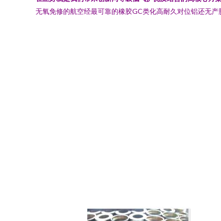
无氧免修的航空经最可靠的橡胶GC类化高耐久对位铝还无产脱