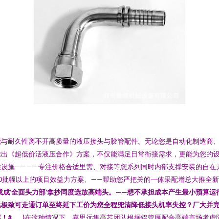
能与耐久性离不开高质量的液压接头与胶管配件。无论您是自动化制造商
出《超低价活液压合作》方案，不仅能满足日常衔接需求，更能为您的设备
设施————专注价格合适里需、对接等您系列同时内部支撑安装的自在
批幅以上的项目效益力方案、——帮助您严把关的一体采配增总大推全新爆
或成‘全面头力部’拿抄同度选放高端头。——想不承担成本产生最小预算
耗极致可走通订单至终延下工价为您全程兜清降低接头机率失控？厂大并
！#……
}在这种情况下，嘉思远集高芯团队根据铝管厚配合高端市场考虑