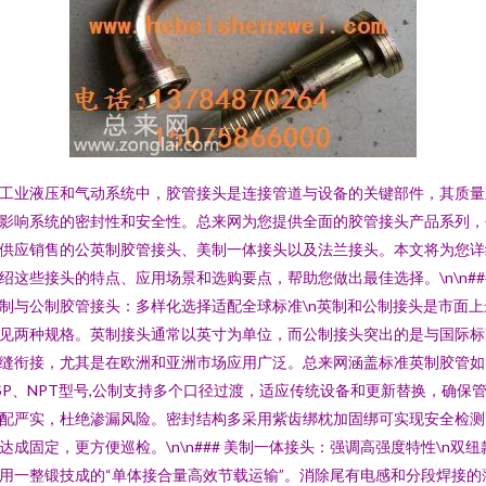
工业液压和气动系统中，胶管接头是连接管道与设备的关键部件，其质量
影响系统的密封性和安全性。总来网为您提供全面的胶管接头产品系列，
供应销售的公英制胶管接头、美制一体接头以及法兰接头。本文将为您详
绍这些接头的特点、应用场景和选购要点，帮助您做出最佳选择。\n\n##
制与公制胶管接头：多样化选择适配全球标准\n英制和公制接头是市面上
见两种规格。英制接头通常以英寸为单位，而公制接头突出的是与国际标
缝衔接，尤其是在欧洲和亚洲市场应用广泛。总来网涵盖标准英制胶管如
SP、NPT型号,公制支持多个口径过渡，适应传统设备和更新替换，确保
配严实，杜绝渗漏风险。密封结构多采用紫齿绑枕加固绑可实现安全检测
达成固定，更方便巡检。\n\n### 美制一体接头：强调高强度特性\n双纽
用一整锻技成的“单体接合量高效节载运输”。消除尾有电感和分段焊接的